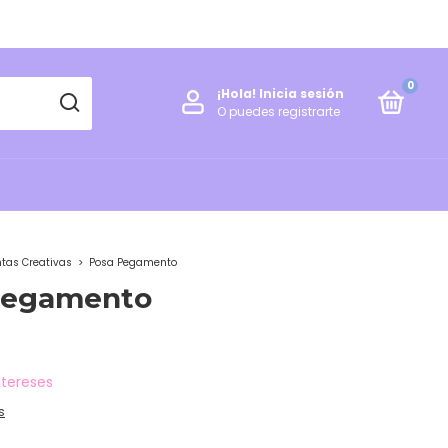
S
0
¡Hola!
Inicia sesión
O puedes registrarte
tas Creativas
>
Posa Pegamento
Pegamento
ntereses
s