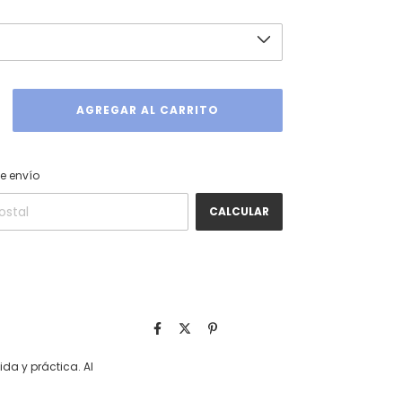
CAMBIAR CP
 CP:
e envío
CALCULAR
da y práctica. Al