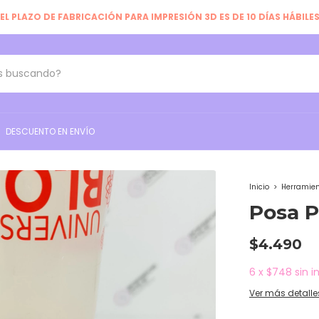
EL PLAZO DE FABRICACIÓN PARA IMPRESIÓN 3D ES DE 10 DÍAS HÁBILE
DESCUENTO EN ENVÍO
Inicio
>
Herramien
Posa 
$4.490
6
x
$748
sin i
Ver más detalle