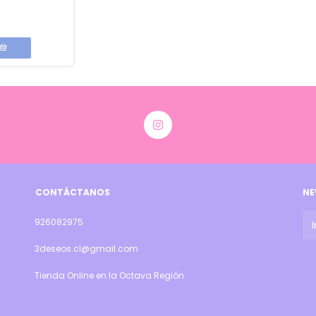
CONTÁCTANOS
NE
926082975
3deseos.cl@gmail.com
Tienda Online en la Octava Región