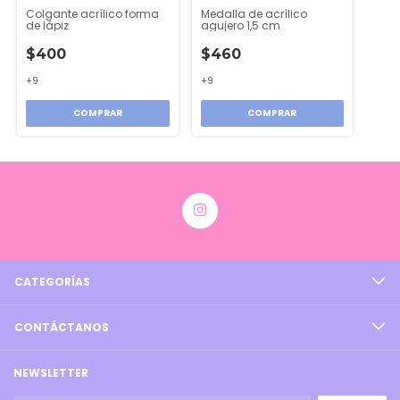
Colgante acrílico forma
Medalla de acrílico
de lápiz
agujero 1,5 cm
$400
$460
+9
+9
COMPRAR
COMPRAR
CATEGORÍAS
CONTÁCTANOS
NEWSLETTER