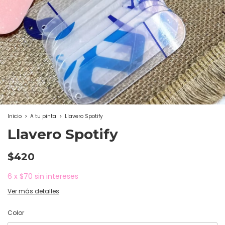
Inicio
>
A tu pinta
>
Llavero Spotify
Llavero Spotify
$420
6
x
$70
sin intereses
Ver más detalles
Color